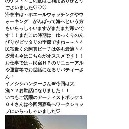
のゲスト～この度はご利用ありがとう
ございました♡♡♡
滞在中は～ホエールウォッチングやウ
ォーキング　がんばって海へという方
もいらっしゃいますがまだまだ寒いで
す！！またこの時期は　ゆっくりのん
びりがピッタリの季節ですね～～＾＾
民宿近くの阿真ビーチは冬も最適＾＾
夕景も今はこちらがオススメです！！
お仕事では～民宿ＨＰのリニューアル
や運営等でお世話になるリバティーさ
ん！　
イノシシハンターさん🐗今回は大
漁？？お世話になりました！！　
いつもご活躍のアーティストポッケ１
０４さんは今回阿嘉島へワークショッ
プにいらっしゃいました♡