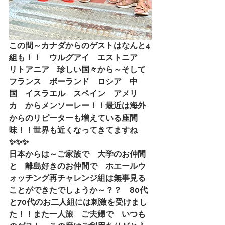
この間～カナダからのゲストはなんと4
組も！！　ウルグアイ　エストニア　
リトアニア　珍しい国々から～そして
フランス　ポーランド　ロシア　中
国　イスラエル　スペイン　アメリ
カ　からメンソーレー！！最近は海外
からのリピーターも増えている座間
味！！世界も近くなってきてますね
✨✨✨
日本からは～ご家族で　大学のお仲間
と　離島好きのお仲間で　ホエールウ
ォッチング再チャレンジ組は無事見る
ことができたでしょうか～？？　80代
と70代のお二人組には刺激を受けまし
た！！また一人旅　ご夫婦で　いつも