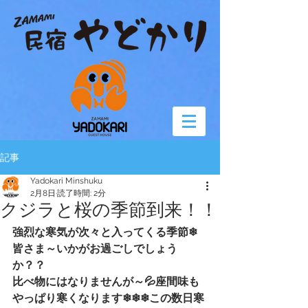
記事
Yadokari Minshuku
2月8日
読了時間: 2分
クジラと桜の季節到来！！
強烈な寒気が次々と入ってくる季節❄
皆さま～いかがお過ごしでしょう
か？？
比べ物にはなりませんが～💦座間味も
やっぱり寒くなります❄❄❄この数日寒