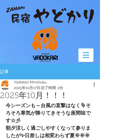
記事
Yadokari Minshuku
2025年10月17日
読了時間: 2分
2025年10月！！！
今シーズンも～台風の直撃はなく🌀そ
ろそろ寒気が降りてきそうな座間味で
す☆彡
朝夕涼しく過ごしやすくなって参りま
したが✨日差しは相変わらず夏🌞🌞🌞