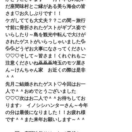
だ座間味村とご縁がある美ら海会の皆
さま♡お久しぶりです！！
ケガしてても大丈夫？？この間～旅行
寸前に骨折されたゲストがギプス姿で
いらしたり～島を観光中転んで大けが
されたゲストがいらっしゃいました💦
💦💦どうぞお大事になさってください
♡♡♡そして～皆さま！くれぐれもご
注意くださいね🙇🙇🙇埼玉のモツ屋さ
ん～けんちゃん家　お近くの際は是非
＾＾
先月ご結婚されたゲスト♡今回はお一
人で＾＾おめでとうございました
♡♡♡次はお二人で＾＾お待ちしてお
ります♪　イノシシハンターさん～今年
の分は最後になりました！！お疲れ様
です＾＾また来年お願いします～＾＾